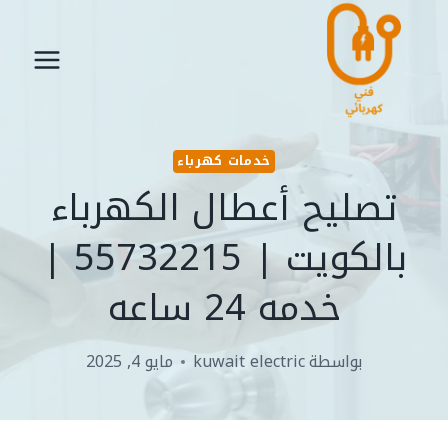
لتجاوز
لى
لمحتوى
خدمات كهرباء
تصليح أعطال الكهرباء
بالكويت | 55732215 |
خدمه 24 ساعه
بواسطة
kuwait electric
مايو 4, 2025