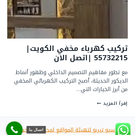
اتصل
الان
تركيب كهرباء مخفي الكويت|
55732215 |اتصل الان
مع تطور مفاهيم التصميم الداخلي وظهور أنماط
الديكور الحديثة، أصبح التركيب الكهربائي المخفي
من أبرز الخيارات التي…
تركيب
إقرأ المزيد
كهرباء
مخفي
الكويت|
سيو تيربو لتهيئة المواقع لمحركات البحث
55732215
اتصال بنا