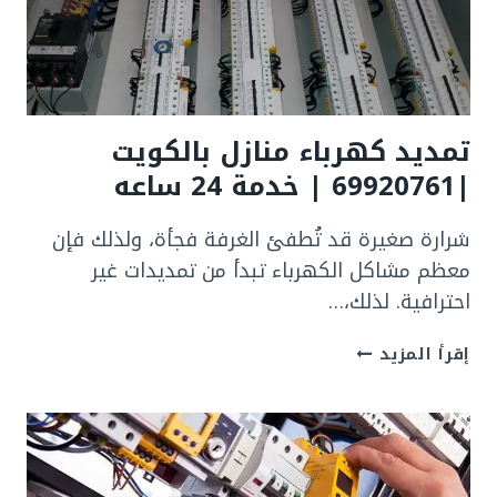
خدمه
24
ساعه
تمديد كهرباء منازل بالكويت
|69920761 | خدمة 24 ساعه
شرارة صغيرة قد تُطفئ الغرفة فجأة، ولذلك فإن
معظم مشاكل الكهرباء تبدأ من تمديدات غير
احترافية. لذلك،…
تمديد
إقرأ المزيد
كهرباء
منازل
بالكويت
|69920761
|