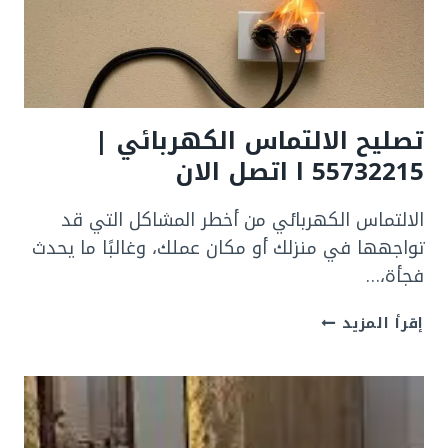
24
ساعه
تصليح الالتماس الكهربائي |
55732215 ا اتصل الان
الالتماس الكهربائي من أخطر المشاكل التي قد
تواجهها في منزلك أو مكان عملك، وغالبًا ما يحدث
فجأة،…
تصليح
إقرأ المزيد
الالتماس
الكهربائي
|
55732215
ا