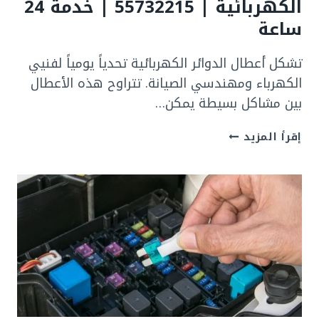
الكهربائية | 55732215 | خدمة 24
طوارئ
ساعة
كهرباء
24
تشكل أعطال الدوائر الكهربائية تحدياً يومياً لفنيي
ساعة
بالكويت
الكهرباء ومهندسي الصيانة. تتراوح هذه الأعطال
بين مشاكل بسيطة يمكن…
كشف
إقرأ المزيد
الأعطال
في
الدوائر
الكهربائية
|
55732215
|
خدمة
24
ساعة