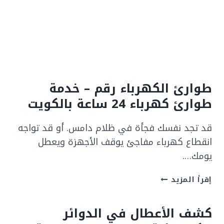
|
69920761|
خدمه
24
ساعه
طوارئ الكهرباء رقم – خدمة
طوارئ كهرباء 24 ساعة بالكويت
قد تجد نفسك فجأة في ظلام دامس. أو قد تواجه
انقطاع كهرباء مفاجئ يوقف الأجهزة ويعطل
يومك….
طوارئ
إقرأ المزيد
الكهرباء
رقم
كشف الأعطال في الدوائر
–
خدمة