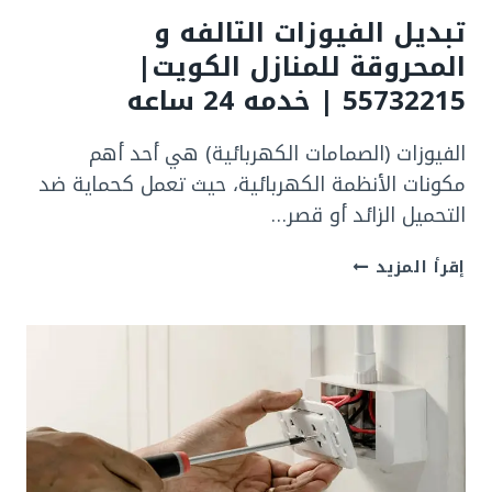
تبديل الفيوزات التالفه و
المحروقة للمنازل الكويت|
55732215 | خدمه 24 ساعه
الفيوزات (الصمامات الكهربائية) هي أحد أهم
مكونات الأنظمة الكهربائية، حيث تعمل كحماية ضد
التحميل الزائد أو قصر…
تبديل
إقرأ المزيد
الفيوزات
التالفه
و
المحروقة للمنازل
الكويت|
55732215
|
خدمه
24