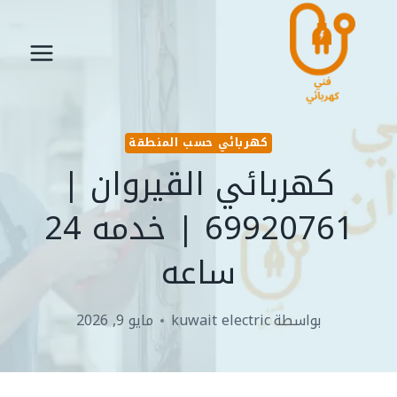
لتجاوز
لى
لمحتوى
كهربائي حسب المنطقة
كهربائي القيروان |
69920761 | خدمه 24
ساعه
بواسطة
kuwait electric
مايو 9, 2026